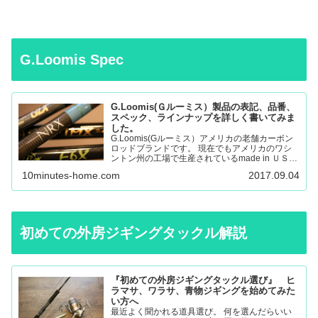
G.Loomis Spec
G.Loomis(Ｇルーミス）製品の表記、品番、
スペック、ラインナップを詳しく書いてみま
した。
G.Loomis(Gルーミス）アメリカの老舗カーボン
ロッドブランドです。 現在でもアメリカのワシ
ントン州の工場で生産されているmade in ＵＳＡ
のロッドになります。 フライロッド、バスロッ
10minutes-home.com
2017.09.04
ド、、サーモントラウト、パンフィッシュ、ウォ
ール…
初めての外房ジギングタックル解説
『初めての外房ジギングタックル選び』 ヒ
ラマサ、ワラサ、青物ジギングを始めてみた
い方へ
最近よく聞かれる道具選び。 何を選んだらいい