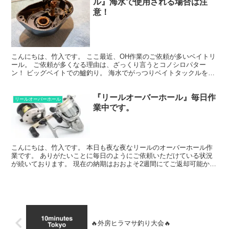
ル』海水で使用される場合は注
意！
こんにちは、竹入です。 ここ最近、OH作業のご依頼が多いベイトリ
ール。 ご依頼が多くなる理由は、ざっくり言うとコノシロパター
ン！ ビッグベイトでの鱸釣り。 海水でがっつりベイトタックルを酷
使する。 異音、ゴリ感が出たときにはもう...。 重...
『リールオーバーホール』毎日作
リールオーバーホール
業中です。
こんにちは、竹入です。 本日も夜な夜なリールのオーバーホール作
業です。 ありがたいことに毎日のようにご依頼いただけている状況
が続いております。 現在の納期はおおよそ2週間にてご返却可能かと
思いますので、引き続きご依頼をお待ちしております。 ...
🔥外房ヒラマサ釣り大会🔥