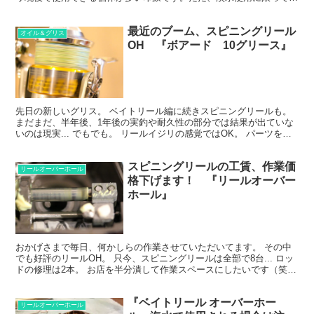
すが(笑) 今回お預かりした10ステラは海水で...
最近のブーム、スピニングリール
オイル＆グリス
OH 『ボアード 10グリース』
先日の新しいグリス。 ベイトリール編に続きスピニングリールも。
まだまだ、半年後、1年後の実釣や耐久性の部分では結果が出ていな
いのは現実... でもでも。 リールイジリの感覚ではOK。 パーツを破
壊してしまう成分などは使ってない、大げさに言...
スピニングリールの工賃、作業価
リールオーバーホール
格下げます！ 『リールオーバー
ホール』
おかげさまで毎日、何かしらの作業させていただいてます。 その中
でも好評のリールOH。 只今、スピニングリールは全部で8台... ロッ
ドの修理は2本。 お店を半分潰して作業スペースにしたいです（笑）
釣りによく行く方の為に！価格下げます！ 只...
『ベイトリール オーバーホー
リールオーバーホール