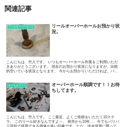
関連記事
リールオーバーホールお預かり状
リールオーバーホール
況。
こんにちは、竹入です。 いつもオーバーホール作業をご利用いただ
きありがとうございます。 現在のお預かり状況になりますが、比較
的空いている状況となります。 今からお預かりいただければ、パー
ツ交換なしの場合1週間以内でのご返却も可能になりますの...
オーバーホール順調です！！お待
オイル＆グリス
ちしてます。
こんにちは、竹入です。 ここ最近、よくご依頼をいただく10ステ
ラ。 このリール好きなんですよ～。 発売から10年...、今でもバリバ
リ現役で使用できる個体が多い印象です。ただ、淡水使用に限ってで