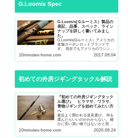
G.Loomis Spec
G.Loomis(Ｇルーミス）製品の
表記、品番、スペック、ライン
ナップを詳しく書いてみまし
た。
G.Loomis(Gルーミス）アメリカの
老舗カーボンロッドブランドで
す。 現在でもアメリカのワシント
ン州の工場で生産されているmade
10minutes-home.com
2017.09.04
in ＵＳＡのロッドになります。 フ
ライロッド、バスロッド、、サー
モントラウト、パンフィッシュ、
ウォール…
初めての外房ジギングタックル解説
『初めての外房ジギングタック
ル選び』 ヒラマサ、ワラサ、
青物ジギングを始めてみたい方
へ
最近よく聞かれる道具選び。 何を
選んだらいいのかわからない。 確
かに安い買い物ではないかと思い
ますので不安も大きいと思いま
10minutes-home.com
2020.09.24
す。 調べても色々な意見があると
思うので更に悩んでしまったり。