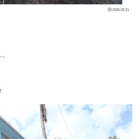
2026.05.21
…。
！