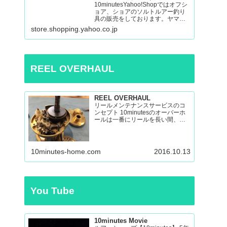
10minutesYahoo!Shopではオフシ
ョア、ショアのソルトルアー釣り
具の販売をしております。ヤマガ
ブランクス、ネイチャーボーイ
store.shopping.yahoo.co.jp
ズ、パッションズ、マシオな
ど:10minutes Yahoo!Shop – 通販 –
LINEアカウント…
REEL OVERHAUL
REEL OVERHAUL
リールメンテナンスサービスのコ
ンセプト 10minutesのオーバーホ
ールは一番にリールを長い間、い
い状態で使えるのを目指したオー
バーホールです。 多くのリールを
見てきましたが、調子の悪いリー
ルの原因はケミカルの劣化による
10minutes-home.com
2016.10.13
パーツの保護機能の...
You Tube
10minutes Movie