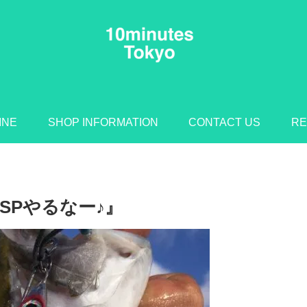
INE
SHOP INFORMATION
CONTACT US
RE
SPやるなー♪』