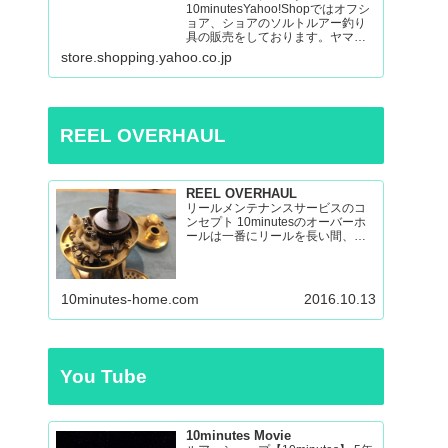
10minutesYahoo!Shopではオフシ
ョア、ショアのソルトルアー釣り
具の販売をしております。ヤマガ
ブランクス、ネイチャーボーイ
store.shopping.yahoo.co.jp
ズ、パッションズ、マシオな
ど:10minutes Yahoo!Shop – 通販 –
LINEアカウント…
REEL OVERHAUL
REEL OVERHAUL
リールメンテナンスサービスのコ
ンセプト 10minutesのオーバーホ
ールは一番にリールを長い間、い
い状態で使えるのを目指したオー
バーホールです。 多くのリールを
見てきましたが、調子の悪いリー
ルの原因はケミカルの劣化による
10minutes-home.com
2016.10.13
パーツの保護機能の...
You Tube
10minutes Movie