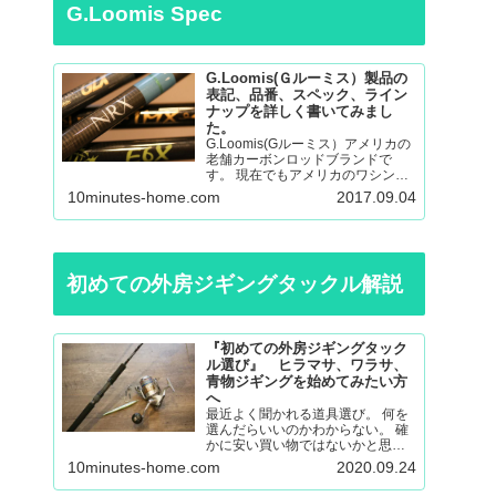
G.Loomis Spec
G.Loomis(Ｇルーミス）製品の
表記、品番、スペック、ライン
ナップを詳しく書いてみまし
た。
G.Loomis(Gルーミス）アメリカの
老舗カーボンロッドブランドで
す。 現在でもアメリカのワシント
ン州の工場で生産されているmade
10minutes-home.com
2017.09.04
in ＵＳＡのロッドになります。 フ
ライロッド、バスロッド、、サー
モントラウト、パンフィッシュ、
ウォール…
初めての外房ジギングタックル解説
『初めての外房ジギングタック
ル選び』 ヒラマサ、ワラサ、
青物ジギングを始めてみたい方
へ
最近よく聞かれる道具選び。 何を
選んだらいいのかわからない。 確
かに安い買い物ではないかと思い
ますので不安も大きいと思いま
10minutes-home.com
2020.09.24
す。 調べても色々な意見があると
思うので更に悩んでしまったり。