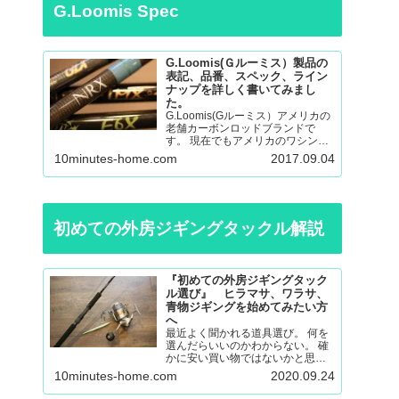
G.Loomis Spec
G.Loomis(Ｇルーミス）製品の
表記、品番、スペック、ライン
ナップを詳しく書いてみまし
た。
G.Loomis(Gルーミス）アメリカの
老舗カーボンロッドブランドで
す。 現在でもアメリカのワシント
ン州の工場で生産されているmade
10minutes-home.com
2017.09.04
in ＵＳＡのロッドになります。 フ
ライロッド、バスロッド、、サー
モントラウト、パンフィッシュ、
ウォール…
初めての外房ジギングタックル解説
『初めての外房ジギングタック
ル選び』 ヒラマサ、ワラサ、
青物ジギングを始めてみたい方
へ
最近よく聞かれる道具選び。 何を
選んだらいいのかわからない。 確
かに安い買い物ではないかと思い
ますので不安も大きいと思いま
10minutes-home.com
2020.09.24
す。 調べても色々な意見があると
思うので更に悩んでしまったり。