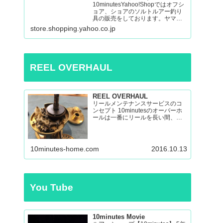
10minutesYahoo!Shopではオフシ
ョア、ショアのソルトルアー釣り
具の販売をしております。ヤマガ
ブランクス、ネイチャーボーイ
store.shopping.yahoo.co.jp
ズ、パッションズ、マシオな
ど:10minutes Yahoo!Shop – 通販 –
LINEアカウント…
REEL OVERHAUL
REEL OVERHAUL
リールメンテナンスサービスのコ
ンセプト 10minutesのオーバーホ
ールは一番にリールを長い間、い
い状態で使えるのを目指したオー
バーホールです。 多くのリールを
見てきましたが、調子の悪いリー
ルの原因はケミカルの劣化による
10minutes-home.com
2016.10.13
パーツの保護機能の...
You Tube
10minutes Movie