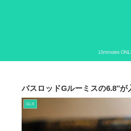
10minutes ONL
バスロッドGルーミスの6.8″が入荷
GLX