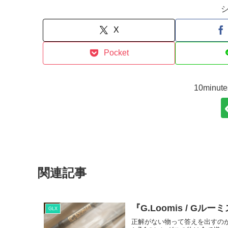
X
Pocket
10min
関連記事
『G.Loomis / G
GLX
正解がない物って答えを出すのが難