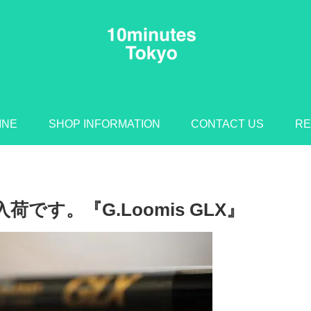
INE
SHOP INFORMATION
CONTACT US
RE
です。『G.Loomis GLX』