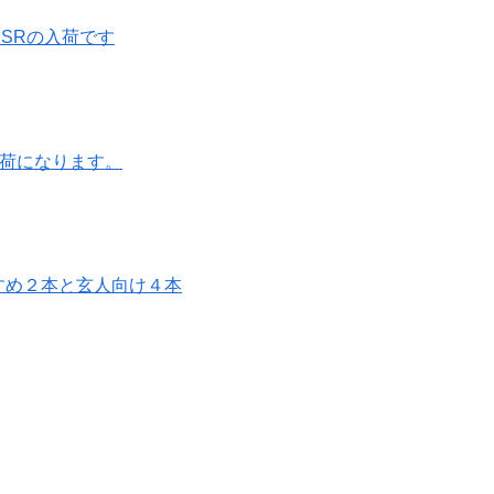
とDSRの入荷です
Xの入荷になります。
 おすすめ２本と玄人向け４本