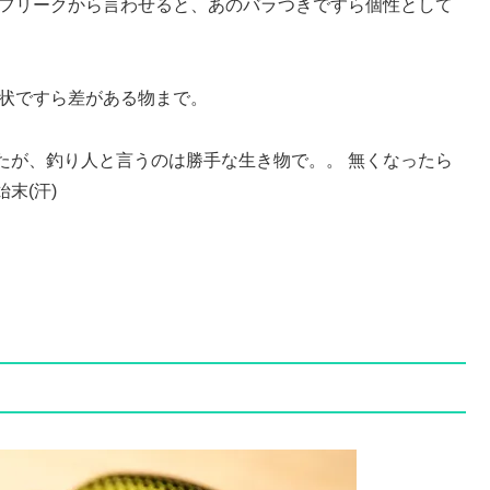
トフリークから言わせると、あのバラつきですら個性として
形状ですら差がある物まで。
たが、釣り人と言うのは勝手な生き物で。。 無くなったら
末(汗)