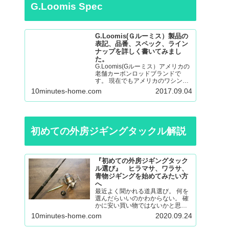
G.Loomis Spec
G.Loomis(Ｇルーミス）製品の
表記、品番、スペック、ライン
ナップを詳しく書いてみまし
た。
G.Loomis(Gルーミス）アメリカの
老舗カーボンロッドブランドで
す。 現在でもアメリカのワシント
ン州の工場で生産されているmade
10minutes-home.com
2017.09.04
in ＵＳＡのロッドになります。 フ
ライロッド、バスロッド、、サー
モントラウト、パンフィッシュ、
ウォール…
初めての外房ジギングタックル解説
『初めての外房ジギングタック
ル選び』 ヒラマサ、ワラサ、
青物ジギングを始めてみたい方
へ
最近よく聞かれる道具選び。 何を
選んだらいいのかわからない。 確
かに安い買い物ではないかと思い
ますので不安も大きいと思いま
10minutes-home.com
2020.09.24
す。 調べても色々な意見があると
思うので更に悩んでしまったり。