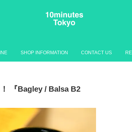
INE
SHOP INFORMATION
CONTACT US
RE
gley / Balsa B2