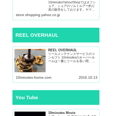
10minutesYahoo!Shopではオフシ
ョア、ショアのソルトルアー釣り
具の販売をしております。ヤマガ
ブランクス、ネイチャーボーイ
store.shopping.yahoo.co.jp
ズ、パッションズ、マシオな
ど:10minutes Yahoo!Shop – 通販 –
LINEアカウント…
REEL OVERHAUL
REEL OVERHAUL
リールメンテナンスサービスのコ
ンセプト 10minutesのオーバーホ
ールは一番にリールを長い間、い
い状態で使えるのを目指したオー
バーホールです。 多くのリールを
見てきましたが、調子の悪いリー
ルの原因はケミカルの劣化による
10minutes-home.com
2016.10.13
パーツの保護機能の...
You Tube
10minutes Movie