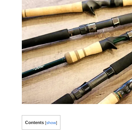
Contents
[
show
]