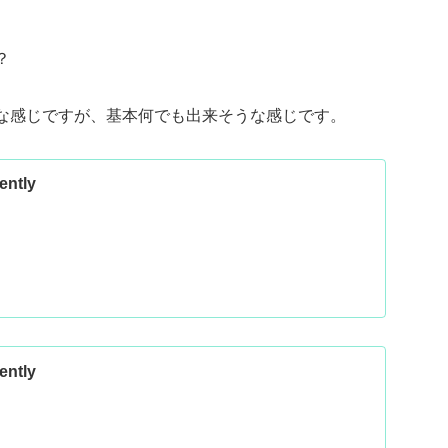
？
的な感じですが、基本何でも出来そうな感じです。
ently
ently