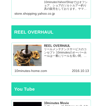
10minutesYahoo!Shopではオフシ
ョア、ショアのソルトルアー釣り
具の販売をしております。ヤマガ
ブランクス、ネイチャーボーイ
store.shopping.yahoo.co.jp
ズ、パッションズ、マシオな
ど:10minutes Yahoo!Shop – 通販 –
LINEアカウント…
REEL OVERHAUL
REEL OVERHAUL
リールメンテナンスサービスのコ
ンセプト 10minutesのオーバーホ
ールは一番にリールを長い間、い
い状態で使えるのを目指したオー
バーホールです。 多くのリールを
見てきましたが、調子の悪いリー
ルの原因はケミカルの劣化による
10minutes-home.com
2016.10.13
パーツの保護機能の...
You Tube
10minutes Movie