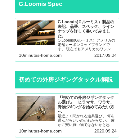
G.Loomis Spec
G.Loomis(Ｇルーミス）製品の
表記、品番、スペック、ライン
ナップを詳しく書いてみまし
た。
G.Loomis(Gルーミス）アメリカの
老舗カーボンロッドブランドで
す。 現在でもアメリカのワシント
ン州の工場で生産されているmade
10minutes-home.com
2017.09.04
in ＵＳＡのロッドになります。 フ
ライロッド、バスロッド、、サー
モントラウト、パンフィッシュ、
ウォール…
初めての外房ジギングタックル解説
『初めての外房ジギングタック
ル選び』 ヒラマサ、ワラサ、
青物ジギングを始めてみたい方
へ
最近よく聞かれる道具選び。 何を
選んだらいいのかわからない。 確
かに安い買い物ではないかと思い
ますので不安も大きいと思いま
10minutes-home.com
2020.09.24
す。 調べても色々な意見があると
思うので更に悩んでしまったり。