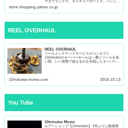
マガブランクス、ネイチャーボーイズ、パッショ
ンズ、マシオなど:10minutes Yahoo!Shop – 通販
store.shopping.yahoo.co.jp
– LINEアカウント…
REEL OVERHAUL
REEL OVERHAUL
リールメンテナンスサービスのコンセプト
10minutesのオーバーホールは一番にリールを長
い間、いい状態で使えるのを目指したオーバーホ
ールです。 多くのリールを見てきましたが、調
子の悪いリールの原因はケミカルの劣化によるパ
ーツの保護機能の...
10minutes-home.com
2016.10.13
You Tube
10minutes Movie
ルアーショップ【10minutes】 5年ぶりに動画再