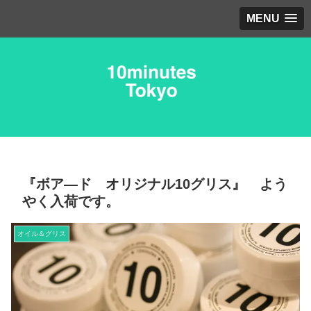
MENU
『ボア―ド オリジナル10グリス』 よう
やく入荷です。
オイル＆グリス