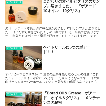
こだわりのオイルとグリスのサン
オイル＆グリス
プル届きました。 『ボアード
10オイル 10グリス』
先日、ボアード隊長との作戦会議が終了し、本日サンプルが届きまし
た。 （いたずら書きはわたくしの仕業です） えー余談ではあります
が。 自分たちはボアード隊長と呼ばせてもらっていますが。 チャリ
部門ではボアード鬼番長みたいです（笑） まずは10...
ベイトリールに5つのボアー
オイル＆グリス
ド！！
オイルが2つとグリスが3つ 過去の記事を振り返るとその都度『これ
だ！』ってチョイスが変わってます。 そりゃそうなんです。 日々沢
山リールをオーバーホールしていて自分なりの成長もありますから。
今ではこの5種類がベストかなと。 グリスは10m...
『Bored Oil & Grease ボアー
オイル＆グリス
ド オイル＆グリス』 メンテナ
ンスの秘密