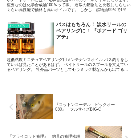
重要なのは化学合成油100％って事。 通常の鉱物油と比較にならない
ぐらい高性能で価格も高いオイルです。 しかし、鉱物油99％で1％で
も化学合成油が混ぜられていれば、表記上は...
バスはもちろん！ 淡水リールの
オイル＆グリス
ベアリングに！ 『ボアード ゴリ
アテ』
超低粘度ミニチュアベアリング用メンテナンスオイル バス釣りをし
ていれば見たことがあるはず。 ベイトリールのスプールを支えてい
るベアリング。 社外品パーツとしてセラミック製なんかも出てるア
レです。 そこにうってつけなのがこのゴリアテ。 超低粘...
『コットンコーデル ビックオー
C80』 フルサイズBIG-O
『フライロッド修理』 釣具の修理依頼