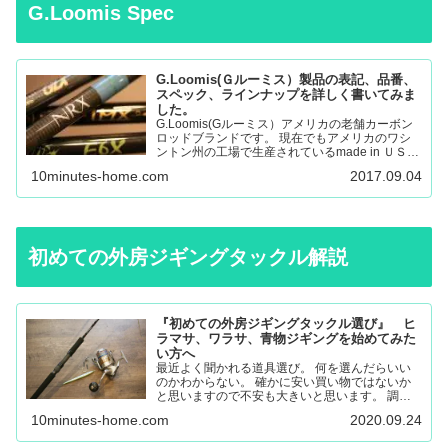
G.Loomis Spec
G.Loomis(Ｇルーミス）製品の表記、品番、
スペック、ラインナップを詳しく書いてみま
した。
G.Loomis(Gルーミス）アメリカの老舗カーボン
ロッドブランドです。 現在でもアメリカのワシ
ントン州の工場で生産されているmade in ＵＳＡ
のロッドになります。 フライロッド、バスロッ
10minutes-home.com
2017.09.04
ド、、サーモントラウト、パンフィッシュ、ウォ
ール…
初めての外房ジギングタックル解説
『初めての外房ジギングタックル選び』 ヒ
ラマサ、ワラサ、青物ジギングを始めてみた
い方へ
最近よく聞かれる道具選び。 何を選んだらいい
のかわからない。 確かに安い買い物ではないか
と思いますので不安も大きいと思います。 調べ
ても色々な意見があると思うので更に悩んでしま
10minutes-home.com
2020.09.24
ったり。 唯一の失敗しない道具選びは外房に通
いこんでいる人に聞く…