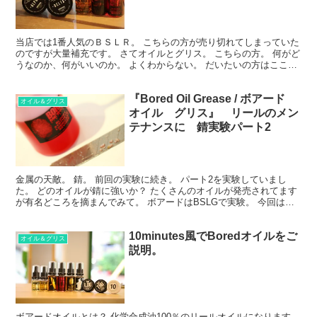
当店では1番人気のＢＳＬＲ。 こちらの方が売り切れてしまっていた
のですが大量補充です。 さてオイルとグリス。 こちらの方。 何がど
うなのか、何がいいのか。 よくわからない。 だいたいの方はここか
ら始まると思います。 私もそうでした。 色々な...
『Bored Oil Grease / ボアード
オイル＆グリス
オイル グリス』 リールのメン
テナンスに 錆実験パート2
金属の天敵。 錆。 前回の実験に続き。 パート2を実験していまし
た。 どのオイルが錆に強いか？ たくさんのオイルが発売されてます
が有名どころを摘まんでみて。 ボアードはBSLGで実験。 今回は
色々なメーカーの物も入れて。 イイ感じで錆びます...
10minutes風でBoredオイルをご
オイル＆グリス
説明。
ボアードオイルとは？ 化学合成油100％のリールオイルになります。