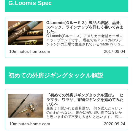
G.Loomis Spec
G.Loomis(Ｇルーミス）製品の表記、品番、
スペック、ラインナップを詳しく書いてみま
した。
G.Loomis(Gルーミス）アメリカの老舗カーボン
ロッドブランドです。 現在でもアメリカのワシ
ントン州の工場で生産されているmade in ＵＳＡ
のロッドになります。 フライロッド、バスロッ
10minutes-home.com
2017.09.04
ド、、サーモントラウト、パンフィッシュ、ウォ
ール…
初めての外房ジギングタックル解説
『初めての外房ジギングタックル選び』 ヒ
ラマサ、ワラサ、青物ジギングを始めてみた
い方へ
最近よく聞かれる道具選び。 何を選んだらいい
のかわからない。 確かに安い買い物ではないか
と思いますので不安も大きいと思います。 調べ
ても色々な意見があると思うので更に悩んでしま
10minutes-home.com
2020.09.24
ったり。 唯一の失敗しない道具選びは外房に通
いこんでいる人に聞く…