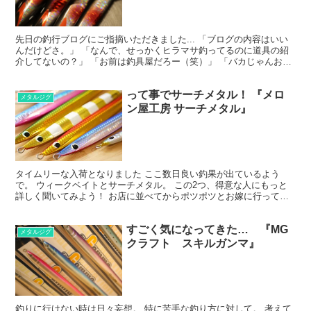
先日の釣行ブログにご指摘いただきました... 「ブログの内容はいい
んだけどさ。」 「なんで、せっかくヒラマサ釣ってるのに道具の紹
介してないの？」 「お前は釣具屋だろー（笑）」 「バカじゃんお前
（笑）」 「お前らしくていいけどね～（笑）」 ぐ...
って事でサーチメタル！ 『メロ
メタルジグ
ン屋工房 サーチメタル』
タイムリーな入荷となりました ここ数日良い釣果が出ているよう
で。 ウィークベイトとサーチメタル。 この2つ、得意な人にもっと
詳しく聞いてみよう！ お店に並べてからポツポツとお嫁に行ってし
まいカラーがまばらですが、試してみてください(^^)
すごく気になってきた… 『MG
メタルジグ
クラフト スキルガンマ』
釣りに行けない時は日々妄想。 特に苦手な釣り方に対して。 考えて