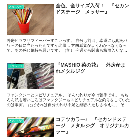
全色、全サイズ入荷！ 『セカン
メタルジグ
ドステージ メッサー』
外房ヒラマサフィーバーすごいっす。 自分も前回、幸運にも真潮パ
ワ～の日に当たったんですが北風... 方向感覚がよくわからなくなっ
て、あの感じ気持ち悪いです。（笑） 今週から関東も梅雨入りなの
かな？ 傘マークがチラホラですね。 どうなんだろう...
『MASHIO 菜の花』 外房産ま
メタルジグ
れメタルジグ
ファンタジーとスピリチュアル。 そんな釣りが今は苦手です。 もち
ろん私も若いころはファンタジーもスピリチュアルな釣りをしていた
のは事実。 ただそれは自分の釣り不足と経験の乏しさゆえに。 そし
て釣りに答えが無い事を考え知る。 その瞬間に。 フ...
コテツカラー♪ 『セカンドステ
メタルジグ
ージ メタルジグ オリジナルカ
ラー』