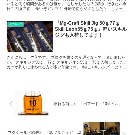
いると閃く瞬間があるのは確か。 もしかしたら？ 実戦に行きたい今
日この頃です。 長いぞガンマ！ 外房で使うジグとしたら、ちょっと
嫌がられそうなサイズ感ですね。 パッと見ですが、...
『Mg-Craft Skill Jig 50ｇ77ｇ
メタルジグ
Skill Leon55ｇ75ｇ』軽いスキル
ジグも入荷してます！
こんにちは、竹入です。 ブログを書くのが遅くなってしまいました
が。 スキルジグ50ｇ、77ｇ スキルレオン55ｇ、75ｇ入荷しました。
カツオ釣りに使われる方が多い印象です。 特にスキルジグ。 よく飛
ぶジグなので、通常よりもワンランク太いラ...
壊れる前に♪ 『ボアード 10オイル』
マグシールド除去♪ 『10ソルティガ 12