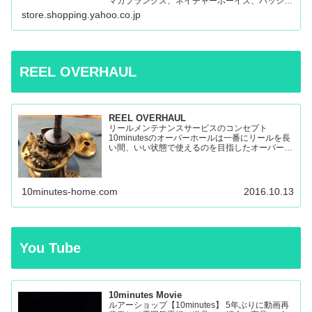
マガブランクス、ネイチャーボーイズ、パッショ
ンズ、マシオなど:10minutes Yahoo!Shop – 通販
store.shopping.yahoo.co.jp
– LINEアカウント…
REEL OVERHAUL
REEL OVERHAUL
リールメンテナンスサービスのコンセプト
10minutesのオーバーホールは一番にリールを長
い間、いい状態で使えるのを目指したオーバーホ
ールです。 多くのリールを見てきましたが、調
子の悪いリールの原因はケミカルの劣化によるパ
ーツの保護機能の...
10minutes-home.com
2016.10.13
You Tube
10minutes Movie
ルアーショップ【10minutes】 5年ぶりに動画再