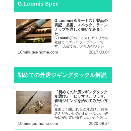
G.Loomis Spec
G.Loomis(Ｇルーミス）製品の
表記、品番、スペック、ライン
ナップを詳しく書いてみまし
た。
G.Loomis(Gルーミス）アメリカの
老舗カーボンロッドブランドで
す。 現在でもアメリカのワシント
ン州の工場で生産されているmade
10minutes-home.com
2017.09.04
in ＵＳＡのロッドになります。 フ
ライロッド、バスロッド、、サー
モントラウト、パンフィッシュ、
ウォール…
初めての外房ジギングタックル解説
『初めての外房ジギングタック
ル選び』 ヒラマサ、ワラサ、
青物ジギングを始めてみたい方
へ
最近よく聞かれる道具選び。 何を
選んだらいいのかわからない。 確
かに安い買い物ではないかと思い
ますので不安も大きいと思いま
10minutes-home.com
2020.09.24
す。 調べても色々な意見があると
思うので更に悩んでしまったり。