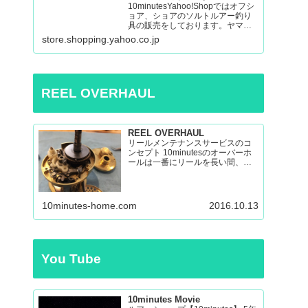
10minutesYahoo!Shopではオフシ
ョア、ショアのソルトルアー釣り
具の販売をしております。ヤマガ
ブランクス、ネイチャーボーイ
store.shopping.yahoo.co.jp
ズ、パッションズ、マシオな
ど:10minutes Yahoo!Shop – 通販 –
LINEアカウント…
REEL OVERHAUL
REEL OVERHAUL
リールメンテナンスサービスのコ
ンセプト 10minutesのオーバーホ
ールは一番にリールを長い間、い
い状態で使えるのを目指したオー
バーホールです。 多くのリールを
見てきましたが、調子の悪いリー
ルの原因はケミカルの劣化による
10minutes-home.com
2016.10.13
パーツの保護機能の...
You Tube
10minutes Movie