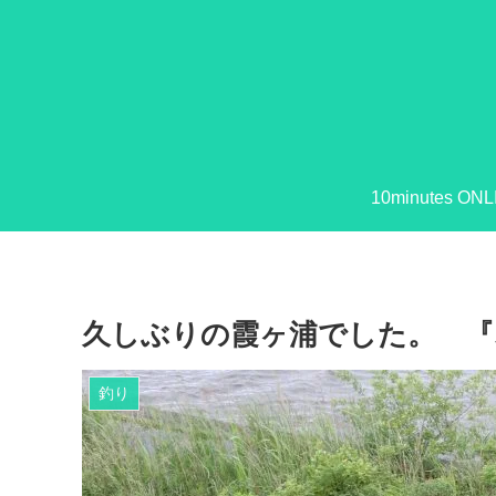
10minutes ONL
久しぶりの霞ヶ浦でした。 『
釣り