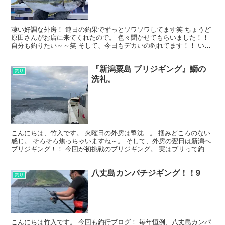
凄い好調な外房！ 連日の釣果でずっとソワソワしてます笑 ちょうど
原田さんがお店に来てくれたので。 色々聞かせてもらいました！！
自分も釣りたい～～笑 そして、今日もデカいの釣れてます！！ いつ
もお世話になっている依田さん！ マッドキャップブ...
『新潟粟島 ブリジギング』鰤の
釣り
洗礼。
こんにちは、竹入です。 火曜日の外房は撃沈...。 掴みどころのない
感じ。 そろそろ焦っちゃいますね～。 そして、外房の翌日は新潟へ
ブリジギング！！ 今回が初挑戦のブリジギング。 実はブリって釣っ
たことないです(笑) 普段通ってる外房だとイ...
八丈島カンパチジギング！！9
釣り
こんにちは竹入です。 今回も釣行ブログ！ 毎年恒例、八丈島カンパ