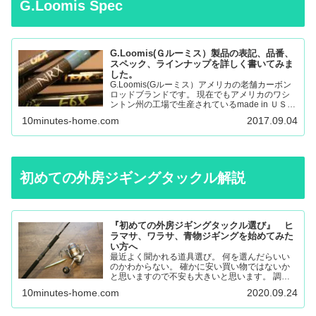
G.Loomis Spec
G.Loomis(Ｇルーミス）製品の表記、品番、
スペック、ラインナップを詳しく書いてみま
した。
G.Loomis(Gルーミス）アメリカの老舗カーボン
ロッドブランドです。 現在でもアメリカのワシ
ントン州の工場で生産されているmade in ＵＳＡ
のロッドになります。 フライロッド、バスロッ
10minutes-home.com
2017.09.04
ド、、サーモントラウト、パンフィッシュ、ウォ
ール…
初めての外房ジギングタックル解説
『初めての外房ジギングタックル選び』 ヒ
ラマサ、ワラサ、青物ジギングを始めてみた
い方へ
最近よく聞かれる道具選び。 何を選んだらいい
のかわからない。 確かに安い買い物ではないか
と思いますので不安も大きいと思います。 調べ
ても色々な意見があると思うので更に悩んでしま
10minutes-home.com
2020.09.24
ったり。 唯一の失敗しない道具選びは外房に通
いこんでいる人に聞く…