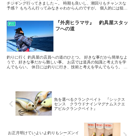
チジギング行ってきました～。 時期も良いし、潮回りもチャンスな
予感？ もちろん行ってみなきゃわからんのですが。 個人的には狙い
すました日程なので、大型そろそろ出てほしいところで...
『外房ヒラマサ』 釣具屋スタッ
釣り
フへの道
釣りに行く 釣具屋の店員への道のひとつ。 好きな事だから簡単なよ
うで、好きな事だから難しい事。 お店では道具の知識と考え方を学
んでもらい。 休日には釣りに行き、技術と考えを学んでもらう。 こ
れから、たくさんの事を感じて、学んで勉強してもらい...
魚を選べるクランクベイト 『シックス
センス クラウドナインマグナムスクエ
アビルクランクベイト』
お正月明けていよいよ釣りもシーズンイ