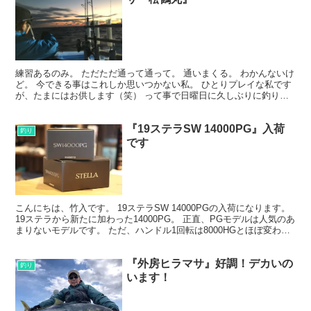
練習あるのみ。 ただただ通って通って。 通いまくる。 わかんないけ
ど。 今できる事はこれしか思いつかない私。 ひとりプレイな私です
が、たまにはお供します（笑） って事で日曜日に久しぶりに釣り
へ。 もちろん、午前は満船なのでお手伝い係。 釣り...
『19ステラSW 14000PG』入荷
釣り
です
こんにちは、竹入です。 19ステラSW 14000PGの入荷になります。
19ステラから新たに加わった14000PG。 正直、PGモデルは人気のあ
まりないモデルです。 ただ、ハンドル1回転は8000HGとほぼ変わり
ません。 イメージは、80...
『外房ヒラマサ』好調！デカいの
釣り
います！