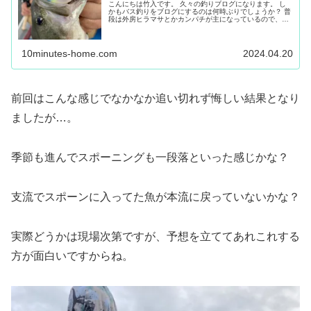
こんにちは竹入です。 久々の釣りブログになります。 し
かもバス釣りをブログにするのは何時ぶりでしょうか？ 普
段は外房ヒラマサとかカンパチが主になっているので、バ
ス釣りのイメージがないお客様も多いかと思いますが。 も
ともとはバスのお店なので（...
10minutes-home.com
2024.04.20
前回はこんな感じでなかなか追い切れず悔しい結果となり
ましたが…。
季節も進んでスポーニングも一段落といった感じかな？
支流でスポーンに入ってた魚が本流に戻っていないかな？
実際どうかは現場次第ですが、予想を立ててあれこれする
方が面白いですからね。