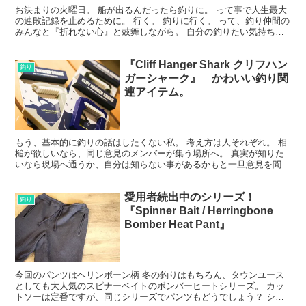
お決まりの火曜日。 船が出るんだったら釣りに。 って事で人生最大
の連敗記録を止めるために。 行く。 釣りに行く。 って、釣り仲間の
みんなと『折れない心』と鼓舞しながら。 自分の釣りたい気持ちだ
けには負けたくないですね。 そして、朝からハイテ...
『Cliff Hanger Shark クリフハン
釣り
ガーシャーク』 かわいい釣り関
連アイテム。
もう、基本的に釣りの話はしたくない私。 考え方は人それぞれ。 相
槌が欲しいなら、同じ意見のメンバーが集う場所へ。 真実が知りた
いなら現場へ通うか、自分は知らない事があるかもと一旦意見を聞い
て判断する。 究極の２択。 なかなか釣りの話は難しい...
愛用者続出中のシリーズ！
釣り
『Spinner Bait / Herringbone
Bomber Heat Pant』
今回のパンツはヘリンボーン柄 冬の釣りはもちろん、タウンユース
としても大人気のスピナーベイトのボンバーヒートシリーズ。 カッ
トソーは定番ですが、同じシリーズでパンツもどうでしょう？ シン