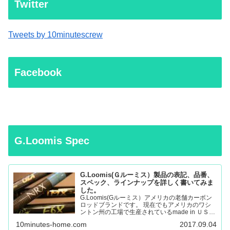
Twitter
Tweets by 10minutescrew
Facebook
G.Loomis Spec
G.Loomis(Ｇルーミス）製品の表記、品番、
スペック、ラインナップを詳しく書いてみま
した。
G.Loomis(Gルーミス）アメリカの老舗カーボン
ロッドブランドです。 現在でもアメリカのワシ
ントン州の工場で生産されているmade in ＵＳＡ
のロッドになります。 フライロッド、バスロッ
10minutes-home.com
2017.09.04
ド、、サーモントラウト、パンフィッシュ、ウォ