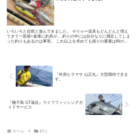
いろいろと自然と遊んできました。 そりゃー道具もどんどんと増え
てきて一部屋+倉庫に釣具が... 釣りの中には自分なりに満足してしま
った釣りもあるのは事実。 これ以上を求めても残りの要素は時の領
域。 って事で最近は釣り道具の整理も少しづつして...
『外房ヒラマサ 山正丸』大型期待できま
す。
『種子島 GT遠征』ライフフィッシングガ
イドサービス
ホーム
釣り