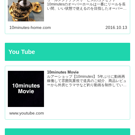
10minutesのオーバーホールは一番にリールを長
い間、いい状態で使えるのを目指したオーバーホ
ールです。 多くのリールを見てきましたが、調
子の悪いリールの原因はケミカルの劣化によるパ
ーツの保護機能の...
10minutes-home.com
2016.10.13
You Tube
10minutes Movie
ルアーショップ【10minutes】 5年ぶりに動画再
稼働して雰囲気重視で道具のご紹介、商品レビュ
ーから外房ヒラマサなど釣り動画を制作していき
ます。
www.youtube.com