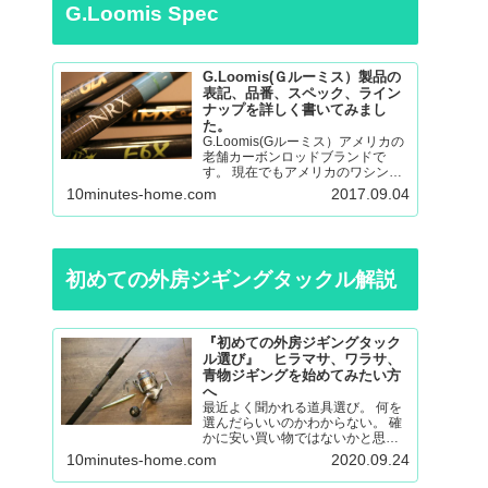
G.Loomis Spec
G.Loomis(Ｇルーミス）製品の
表記、品番、スペック、ライン
ナップを詳しく書いてみまし
た。
G.Loomis(Gルーミス）アメリカの
老舗カーボンロッドブランドで
す。 現在でもアメリカのワシント
ン州の工場で生産されているmade
10minutes-home.com
2017.09.04
in ＵＳＡのロッドになります。 フ
ライロッド、バスロッド、、サー
モントラウト、パンフィッシュ、
ウォール…
初めての外房ジギングタックル解説
『初めての外房ジギングタック
ル選び』 ヒラマサ、ワラサ、
青物ジギングを始めてみたい方
へ
最近よく聞かれる道具選び。 何を
選んだらいいのかわからない。 確
かに安い買い物ではないかと思い
ますので不安も大きいと思いま
10minutes-home.com
2020.09.24
す。 調べても色々な意見があると
思うので更に悩んでしまったり。