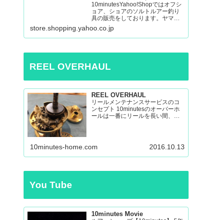
10minutesYahoo!Shopではオフシ
ョア、ショアのソルトルアー釣り
具の販売をしております。ヤマガ
ブランクス、ネイチャーボーイ
store.shopping.yahoo.co.jp
ズ、パッションズ、マシオな
ど:10minutes Yahoo!Shop – 通販 –
LINEアカウント…
REEL OVERHAUL
REEL OVERHAUL
リールメンテナンスサービスのコ
ンセプト 10minutesのオーバーホ
ールは一番にリールを長い間、い
い状態で使えるのを目指したオー
バーホールです。 多くのリールを
見てきましたが、調子の悪いリー
ルの原因はケミカルの劣化による
10minutes-home.com
2016.10.13
パーツの保護機能の...
You Tube
10minutes Movie