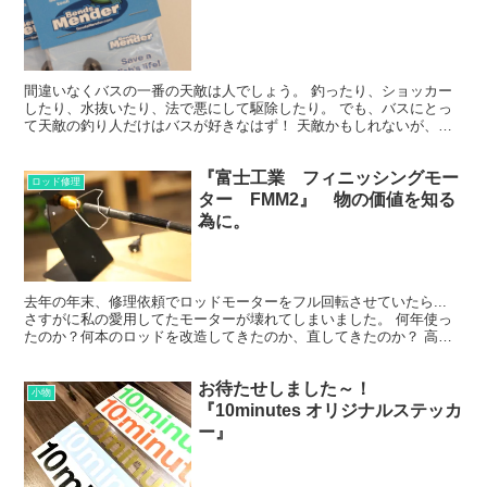
間違いなくバスの一番の天敵は人でしょう。 釣ったり、ショッカー
したり、水抜いたり、法で悪にして駆除したり。 でも、バスにとっ
て天敵の釣り人だけはバスが好きなはず！ 天敵かもしれないが、殺
しに行くより、生きてまた釣れてほしいと思うはず。 以前...
『富士工業 フィニッシングモー
ロッド修理
ター FMM2』 物の価値を知る
為に。
去年の年末、修理依頼でロッドモーターをフル回転させていたら...
さすがに私の愛用してたモーターが壊れてしまいました。 何年使っ
たのか？何本のロッドを改造してきたのか、直してきたのか？ 高価
な物ではないですが、自分を成長させてくれた道具なの...
お待たせしました～！
小物
『10minutes オリジナルステッカ
ー』