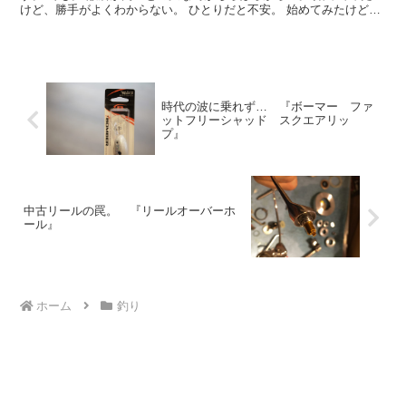
けど、勝手がよくわからない。 ひとりだと不安。 始めてみたけどよ
くわからない。 そんなご意見をよく聞くので。 習う...
時代の波に乗れず… 『ボーマー ファ
ットフリーシャッド スクエアリッ
プ』
中古リールの罠。 『リールオーバーホ
ール』
ホーム
釣り