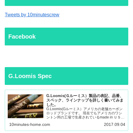
Tweets by 10minutescrew
Facebook
G.Loomis Spec
G.Loomis(Ｇルーミス）製品の表記、品番、
スペック、ラインナップを詳しく書いてみま
した。
G.Loomis(Gルーミス）アメリカの老舗カーボン
ロッドブランドです。 現在でもアメリカのワシ
ントン州の工場で生産されているmade in ＵＳＡ
のロッドになります。 フライロッド、バスロッ
10minutes-home.com
2017.09.04
ド、、サーモントラウト、パンフィッシュ、ウォ
ール…