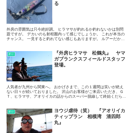
る
外房の雰囲気は只今絶好調。 ヒラマサが釣れるか釣れないかは別問
題ですが。 デカいのも射程圏内って感じでしょうか。 これが本当の
チャンス。 一見すると釣れてない感じもありますが。 ルアーだから
釣れる魚。 何とかしたら釣れそう感。 ぜひこの感じ...
『外房ヒラマサ 松鶴丸』 ヤマ
釣り
ガブランクスフィールドスタッフ
登場。
人気者が九州から関東へ。 おかげさまで、この１週間は笑いが絶え
ない日々が続いておりました。 沢山のお客様がご来店いただき、Ｇ
Ｔ、ヒラマサ、アオリイカの話からのスーパー脱線して終始くだらな
い話。 若干の流行語を作り出し、先ほど九州に無事に帰っ...
ヨウジ虐待（笑） 『アオリイカ
釣り
ティップラン 相模湾 清四郎
丸』