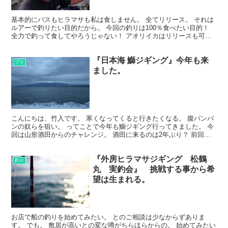
基本的にバスもヒラマサも私は食しません。 全てリリース。 それは
ルアーで釣りたい目的だから。 今回の釣りは100％食べたい目的！
全力で釣って食してやろうじゃない！ アオリイカはリリースも可能
なので、数釣りも楽しめますね♪ そうそう、アオリ...
『日本海 鰤ジギング』今年も来
ブリ
ました。
こんにちは、竹入です。 寒くなってくると行きたくなる。 腹パンパ
ンの奴らを狙い。 ってことで今年も鰤ジギング行ってきました。 今
回は山形酒田からのチャレンジ。 酒田に来るのは2年ぶり？ 前回は
別の釣りで来ていたのでジギングは初です。 道中、...
『外房ヒラマサジギング 松鶴
釣り
丸 実釣会』 挑戦する事から希
望は生まれる。
お店で船の釣りを始めてみたい。 とのご相談は少なからずありま
す。 でも。 敷居が高いとの変な噂がちらほらからの。 始めてみたい