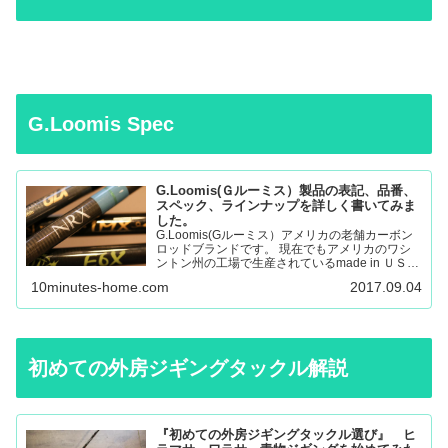
G.Loomis Spec
G.Loomis(Ｇルーミス）製品の表記、品番、
スペック、ラインナップを詳しく書いてみま
した。
G.Loomis(Gルーミス）アメリカの老舗カーボン
ロッドブランドです。 現在でもアメリカのワシ
ントン州の工場で生産されているmade in ＵＳＡ
のロッドになります。 フライロッド、バスロッ
10minutes-home.com
2017.09.04
ド、、サーモントラウト、パンフィッシュ、ウォ
ール…
初めての外房ジギングタックル解説
『初めての外房ジギングタックル選び』 ヒ