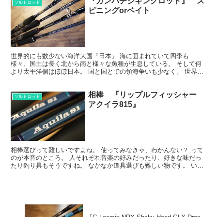
『カンパチジギングロッド』 ス
ソルトロッド
ピニングorベイト
世界的にも数少ない海洋大国『日本』 海に囲まれていて四季も
様々、国土は長く北から南と様々な魚種が生息している。 そして何
より太平洋側はほぼ日本。 国と国とでの領海争いも少なく。 世界有
数の安全に釣りができる楽園なのではないでしょうか。 付け...
相棒 『リップルフィッシャー
ソルトロッド
アクイラ815』
相棒選びって難しいですよね。 使ってみなきゃ、わかんない？ って
のが本音のところ。 人それぞれ音楽の好みだったり、好きな味だっ
たり釣り具もそうですね。 なかなか道具選びも難しい物です。 いい
買い物♪ 自分が1番気にっているキャスティングロッ...