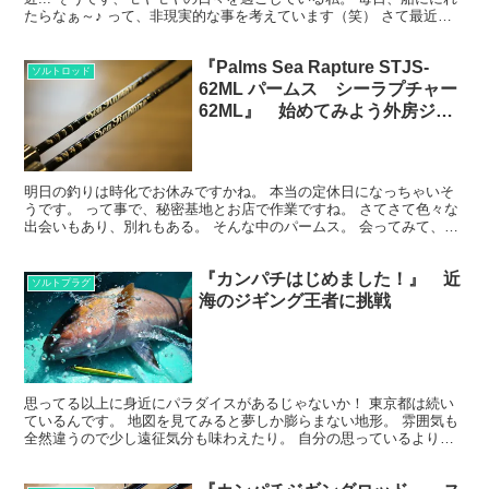
たらなぁ～♪ って、非現実的な事を考えています（笑） さて最近で
すが。 昨日もそうでしたが、外房通いたい方と終...
『Palms Sea Rapture STJS-
ソルトロッド
62ML パームス シーラプチャー
62ML』 始めてみよう外房ジギ
ング
明日の釣りは時化でお休みですかね。 本当の定休日になっちゃいそ
うです。 って事で、秘密基地とお店で作業ですね。 さてさて色々な
出会いもあり、別れもある。 そんな中のパームス。 会ってみて、話
してみて。 自分たちはまずはここから。 方向性や考...
『カンパチはじめました！』 近
ソルトプラグ
海のジギング王者に挑戦
思ってる以上に身近にパラダイスがあるじゃないか！ 東京都は続い
ているんです。 地図を見てみると夢しか膨らまない地形。 雰囲気も
全然違うので少し遠征気分も味わえたり。 自分の思っているより身
近だったと気付いたのは去年の事... 少し気付くのが...