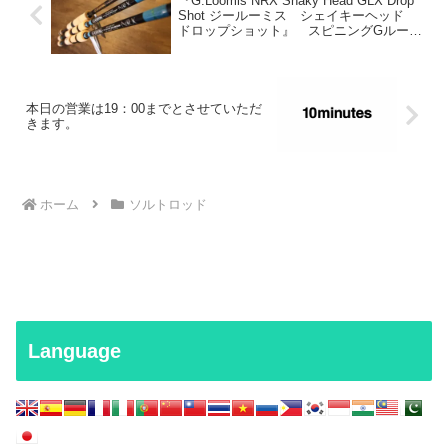
『G.Loomis NRX Shaky Head GLX Drop
Shot ジールーミス シェイキーヘッド
ドロップショット』 スピニングGルーミ
ス
本日の営業は19：00までとさせていただ
きます。
ホーム
ソルトロッド
Language