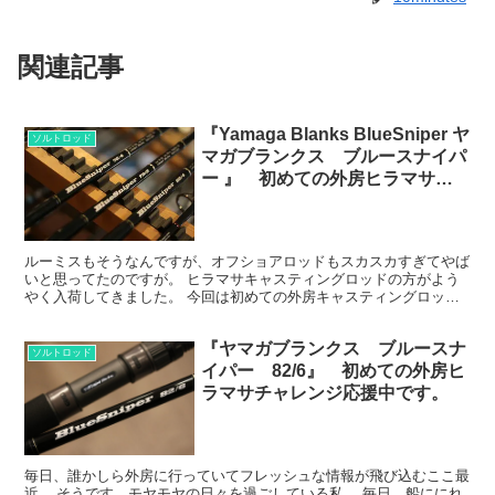
関連記事
『Yamaga Blanks BlueSniper ヤ
ソルトロッド
マガブランクス ブルースナイパ
ー 』 初めての外房ヒラマサキ
ャスティングロッドにおすすめで
す。
ルーミスもそうなんですが、オフショアロッドもスカスカすぎてやば
いと思ってたのですが。 ヒラマサキャスティングロッドの方がよう
やく入荷してきました。 今回は初めての外房キャスティングロッド
にピッタリの２アイテム。 ブルースナイパー754と79...
『ヤマガブランクス ブルースナ
ソルトロッド
イパー 82/6』 初めての外房ヒ
ラマサチャレンジ応援中です。
毎日、誰かしら外房に行っていてフレッシュな情報が飛び込むここ最
近... そうです、モヤモヤの日々を過ごしている私。 毎日、船ににれ