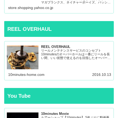
マガブランクス、ネイチャーボーイズ、パッショ
ンズ、マシオなど:10minutes Yahoo!Shop – 通販
store.shopping.yahoo.co.jp
– LINEアカウント…
REEL OVERHAUL
REEL OVERHAUL
リールメンテナンスサービスのコンセプト
10minutesのオーバーホールは一番にリールを長
い間、いい状態で使えるのを目指したオーバーホ
ールです。 多くのリールを見てきましたが、調
子の悪いリールの原因はケミカルの劣化によるパ
ーツの保護機能の...
10minutes-home.com
2016.10.13
You Tube
10minutes Movie
ルアーショップ【10minutes】 5年ぶりに動画再