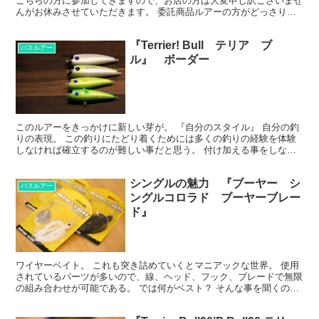
こちらの方に参加してきますので、お店の方は大変申し訳ございませ
んがお休みさせていただきます。 委託商品ルアーの方がどっさりと
入りました。 ほとんどが未使用品かと思われます。 ...
『Terrier! Bull テリア ブ
バスルアー
ル』 ボーダー
このルアーをきっかけに新しい芽が。 『自分のスタイル』 自分の釣
りの表現。 この釣りにたどり着くためには多くの釣りの経験を体験
しなければ確立するのが難しい事だと思う。 付け加える事をしなが
ら、削る作業。 とにかく釣りに関する事を試して、自分...
シングルの魅力 『ブーヤー シ
バスルアー
ングルコロラド ブーヤーブレー
ド』
ワイヤーベイト。 これも突き詰めていくとマニアックな世界。 使用
されているパーツが多いので、線、ヘッド、フック、ブレードで無限
の組み合わせが可能である。 では何がベスト？ そんな事を聞くのは
野暮であろう。 まずは使用してみて自分の基準を作る...