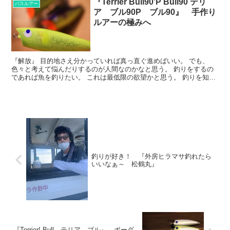
『Terrier Bull90’P Bull90 テリ
バスルアー
ア ブル90P ブル90』 手作り
ルアーの極みへ
『解放』 目的地さえ分かっていれば真っ直ぐ進めばいい。 でも、
色々と考えて悩んだりするのが人間なのかなと思う。 釣りをするの
であれば魚を釣りたい。 これは最低限の欲望かと思う。 釣りを知れ
ば知るほど。 好きになればなるほど。 楽しみたくなれ...
釣りが好き！ 『外房ヒラマサ釣れたら
いいなぁ～ 松鶴丸』
『Terrier! Bull テリア ブル』 ボーダ