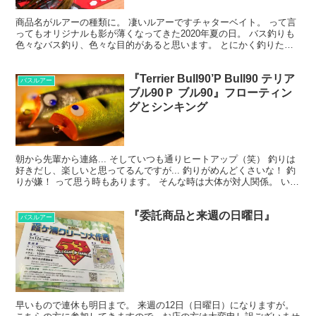
商品名がルアーの種類に。 凄いルアーですチャターベイト。 って言
ってもオリジナルも影が薄くなってきた2020年夏の日。 バス釣りも
色々なバス釣り、色々な目的があると思います。 とにかく釣りた
い、大きいの釣りたい、このルアーで釣りたい。 それ...
『Terrier Bull90’P Bull90 テリア
バスルアー
ブル90Ｐ ブル90』フローティン
グとシンキング
朝から先輩から連絡... そしていつも通りヒートアップ（笑） 釣りは
好きだし、楽しいと思ってるんですが... 釣りがめんどくさいな！ 釣
りが嫌！ って思う時もあります。 そんな時は大体が対人関係。 いや
間違いなく対人関係です。 根本的に魚釣...
『委託商品と来週の日曜日』
バスルアー
早いもので連休も明日まで。 来週の12日（日曜日）になりますが。