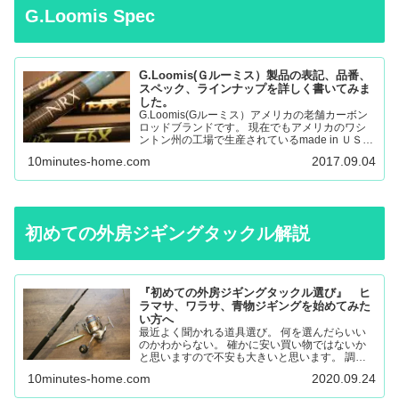
G.Loomis Spec
G.Loomis(Ｇルーミス）製品の表記、品番、
スペック、ラインナップを詳しく書いてみま
した。
G.Loomis(Gルーミス）アメリカの老舗カーボン
ロッドブランドです。 現在でもアメリカのワシ
ントン州の工場で生産されているmade in ＵＳＡ
のロッドになります。 フライロッド、バスロッ
10minutes-home.com
2017.09.04
ド、、サーモントラウト、パンフィッシュ、ウォ
ール…
初めての外房ジギングタックル解説
『初めての外房ジギングタックル選び』 ヒ
ラマサ、ワラサ、青物ジギングを始めてみた
い方へ
最近よく聞かれる道具選び。 何を選んだらいい
のかわからない。 確かに安い買い物ではないか
と思いますので不安も大きいと思います。 調べ
ても色々な意見があると思うので更に悩んでしま
10minutes-home.com
2020.09.24
ったり。 唯一の失敗しない道具選びは外房に通
いこんでいる人に聞く…