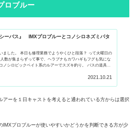
プロブルー
シーバス』 IMXプロブルーとコノシロネズミパタ
いました。 本日も修理業務でようやくひと段落？ って火曜日の
は人数が集まらずって事で、ヘラブナもカワハギもフグも気にな
ノシロビックベイト系のルアーでスズキ釣り。 バスの道具...
2021.10.21
ルアーを１日キャストを考えると通われている方からは選択
のIMXプロブルーが使いやすいかどうかを判断できる方が少