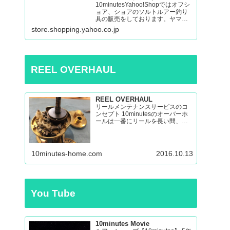
10minutesYahoo!Shopではオフシ
ョア、ショアのソルトルアー釣り
具の販売をしております。ヤマガ
ブランクス、ネイチャーボーイ
store.shopping.yahoo.co.jp
ズ、パッションズ、マシオな
ど:10minutes Yahoo!Shop – 通販 –
LINEアカウント…
REEL OVERHAUL
REEL OVERHAUL
リールメンテナンスサービスのコ
ンセプト 10minutesのオーバーホ
ールは一番にリールを長い間、い
い状態で使えるのを目指したオー
バーホールです。 多くのリールを
見てきましたが、調子の悪いリー
ルの原因はケミカルの劣化による
10minutes-home.com
2016.10.13
パーツの保護機能の...
You Tube
10minutes Movie