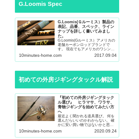
G.Loomis Spec
G.Loomis(Ｇルーミス）製品の
表記、品番、スペック、ライン
ナップを詳しく書いてみまし
た。
G.Loomis(Gルーミス）アメリカの
老舗カーボンロッドブランドで
す。 現在でもアメリカのワシント
ン州の工場で生産されているmade
10minutes-home.com
2017.09.04
in ＵＳＡのロッドになります。 フ
ライロッド、バスロッド、、サー
モントラウト、パンフィッシュ、
ウォール…
初めての外房ジギングタックル解説
『初めての外房ジギングタック
ル選び』 ヒラマサ、ワラサ、
青物ジギングを始めてみたい方
へ
最近よく聞かれる道具選び。 何を
選んだらいいのかわからない。 確
かに安い買い物ではないかと思い
ますので不安も大きいと思いま
10minutes-home.com
2020.09.24
す。 調べても色々な意見があると
思うので更に悩んでしまったり。