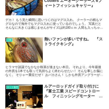
Coolers エーオークーラーズ 6フ
ィートフィッシュキャリー』
デカ！ もう見た瞬間に思いつくのはマグロ入れ。 クーラーの柄もマ
グロなので海外でもマグロ入れに使っているのでしょう。 写真だと
そんなに大きくは感じませんがサイズは約180ｃｍ 人間も入っちゃう
サイズです。 やはり釣りなので釣った魚を食べたい...
熱いファンが多いですね。 『ス
小物
トライクキング』
ヒラマサ談議でなかなか執筆が進まない本日。 それより、今年最後
の外房を1本でも取って気持ちよく終わらせたい！ そんな事しか脳に
なく。 そりゃー重症だぜ！ おバカさん！ しかも外房アングラーがほ
んのり毎日プレッシャーをかけてくるから。 もう怖...
ルアーロッドガイド取り付けに
ロッド修理
『富士工業 スピードコントロー
ル フィニッシングモーター
FMM3』