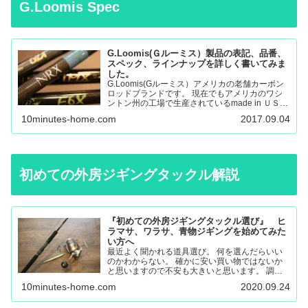
G.Loomis Spec
G.Loomis(Ｇルーミス）製品の表記、品番、
スペック、ラインナップを詳しく書いてみま
した。
G.Loomis(Gルーミス）アメリカの老舗カーボン
ロッドブランドです。 現在でもアメリカのワシ
ントン州の工場で生産されているmade in ＵＳＡ
のロッドになります。 フライロッド、バスロッ
10minutes-home.com
2017.09.04
ド、、サーモントラウト、パンフィッシュ、ウォ
ール…
初めての外房ジギングタックル解説
『初めての外房ジギングタックル選び』 ヒ
ラマサ、ワラサ、青物ジギングを始めてみた
い方へ
最近よく聞かれる道具選び。 何を選んだらいい
のかわからない。 確かに安い買い物ではないか
と思いますので不安も大きいと思います。 調べ
ても色々な意見があると思うので更に悩んでしま
10minutes-home.com
2020.09.24
ったり。 唯一の失敗しない道具選びは外房に通
いこんでいる人に聞く…