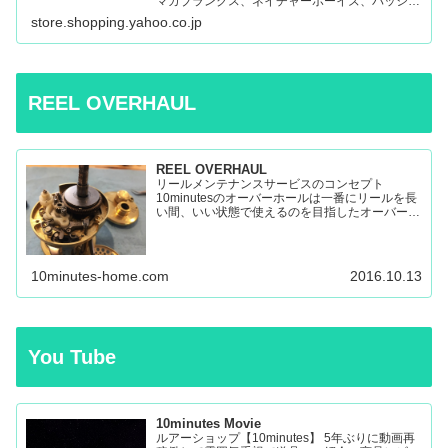
マガブランクス、ネイチャーボーイズ、パッショ
ンズ、マシオなど:10minutes Yahoo!Shop – 通販
store.shopping.yahoo.co.jp
– LINEアカウント…
REEL OVERHAUL
REEL OVERHAUL
リールメンテナンスサービスのコンセプト
10minutesのオーバーホールは一番にリールを長
い間、いい状態で使えるのを目指したオーバーホ
ールです。 多くのリールを見てきましたが、調
子の悪いリールの原因はケミカルの劣化によるパ
ーツの保護機能の...
10minutes-home.com
2016.10.13
You Tube
10minutes Movie
ルアーショップ【10minutes】 5年ぶりに動画再