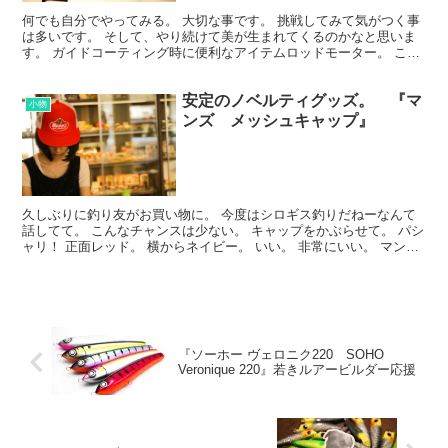
何でも自分でやってみる。 大切な事です。 挑戦してみて気がつく事
は多いです。 そして、やり続けて美が生まれてくるのかなと思いま
す。 ガイドコーティング時に便利なアイテムロッドモーター。 これ
でロッドをクルクルと回しながら樹脂を重力で垂れない...
安定のノベルティグッズ。 『マ
小物
ンズ メッシュキャップ』
久しぶりに釣り友がお買い物に。 今度はシロギス釣りだねーなんて
話してて。 こんなチャンスは少ない。 キャップをかぶらせて。 パシ
ャリ！ 正面レッド。 横からネイビー。 いい。 非常にいい。 マンズ
さん、最近ではリーリンシャッドがプチ注目され...
『ソーホー ヴェロニク220 SOHO
Veronique 220』若きルアービルダー応援