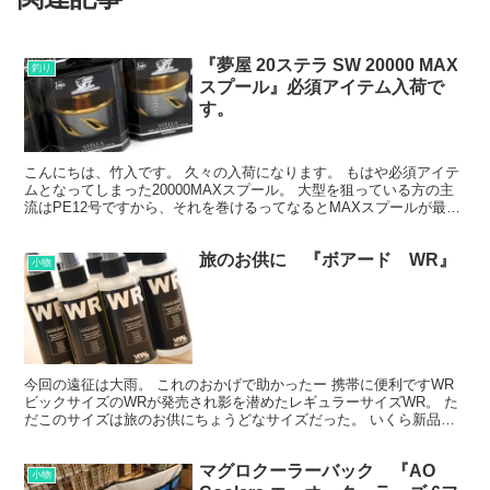
『夢屋 20ステラ SW 20000 MAX
釣り
スプール』必須アイテム入荷で
す。
こんにちは、竹入です。 久々の入荷になります。 もはや必須アイテ
ムとなってしまった20000MAXスプール。 大型を狙っている方の主
流はPE12号ですから、それを巻けるってなるとMAXスプールが最初
の選択肢になるんじゃないかと思います。 こ...
旅のお供に 『ボアード WR』
小物
今回の遠征は大雨。 これのおかげで助かったー 携帯に便利ですWR
ビックサイズのWRが発売され影を潜めたレギュラーサイズWR。 た
だこのサイズは旅のお供にちょうどなサイズだった。 いくら新品の
ジャケットだって、いくら丁寧にジャケットを手入れ...
マグロクーラーバック 『AO
小物