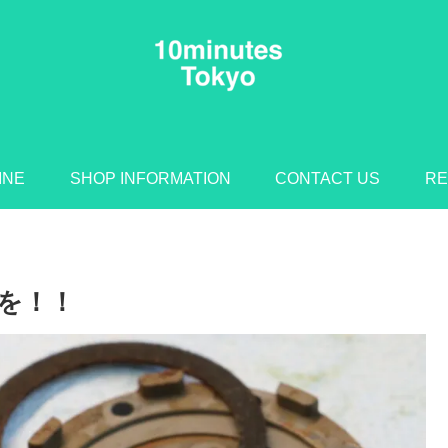
INE
SHOP INFORMATION
CONTACT US
RE
を！！