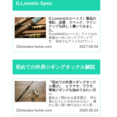
G.Loomis Spec
G.Loomis(Ｇルーミス）製品の
表記、品番、スペック、ライン
ナップを詳しく書いてみまし
た。
G.Loomis(Gルーミス）アメリカの
老舗カーボンロッドブランドで
す。 現在でもアメリカのワシント
ン州の工場で生産されているmade
10minutes-home.com
2017.09.04
in ＵＳＡのロッドになります。 フ
ライロッド、バスロッド、、サー
モントラウト、パンフィッシュ、
ウォール…
初めての外房ジギングタックル解説
『初めての外房ジギングタック
ル選び』 ヒラマサ、ワラサ、
青物ジギングを始めてみたい方
へ
最近よく聞かれる道具選び。 何を
選んだらいいのかわからない。 確
かに安い買い物ではないかと思い
ますので不安も大きいと思いま
10minutes-home.com
2020.09.24
す。 調べても色々な意見があると
思うので更に悩んでしまったり。