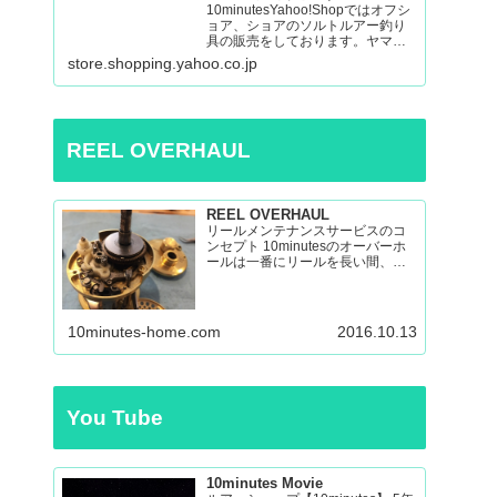
10minutesYahoo!Shopではオフシ
ョア、ショアのソルトルアー釣り
具の販売をしております。ヤマガ
ブランクス、ネイチャーボーイ
store.shopping.yahoo.co.jp
ズ、パッションズ、マシオな
ど:10minutes Yahoo!Shop – 通販 –
LINEアカウント…
REEL OVERHAUL
REEL OVERHAUL
リールメンテナンスサービスのコ
ンセプト 10minutesのオーバーホ
ールは一番にリールを長い間、い
い状態で使えるのを目指したオー
バーホールです。 多くのリールを
見てきましたが、調子の悪いリー
ルの原因はケミカルの劣化による
10minutes-home.com
2016.10.13
パーツの保護機能の...
You Tube
10minutes Movie