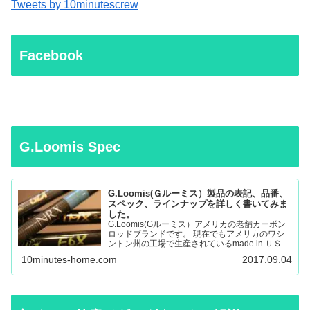
Tweets by 10minutescrew
Facebook
G.Loomis Spec
G.Loomis(Ｇルーミス）製品の表記、品番、
スペック、ラインナップを詳しく書いてみま
した。
G.Loomis(Gルーミス）アメリカの老舗カーボン
ロッドブランドです。 現在でもアメリカのワシ
ントン州の工場で生産されているmade in ＵＳＡ
のロッドになります。 フライロッド、バスロッ
10minutes-home.com
2017.09.04
ド、、サーモントラウト、パンフィッシュ、ウォ
ール…