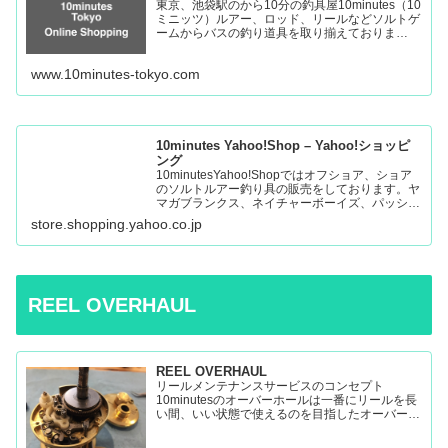
東京、池袋駅のから10分の釣具屋10minutes（10
ミニッツ）ルアー、ロッド、リールなどソルトゲ
ームからバスの釣り道具を取り揃えておりま
す。 Fishing Tackle Shop in Tokyo Ikebukuro
www.10minutes-tokyo.com
10minutes Yahoo!Shop – Yahoo!ショッピ
ング
10minutesYahoo!Shopではオフショア、ショア
のソルトルアー釣り具の販売をしております。ヤ
マガブランクス、ネイチャーボーイズ、パッショ
ンズ、マシオなど:10minutes Yahoo!Shop – 通販
store.shopping.yahoo.co.jp
– LINEアカウント…
REEL OVERHAUL
REEL OVERHAUL
リールメンテナンスサービスのコンセプト
10minutesのオーバーホールは一番にリールを長
い間、いい状態で使えるのを目指したオーバーホ
ールです。 多くのリールを見てきましたが、調
子の悪いリールの原因はケミカルの劣化によるパ