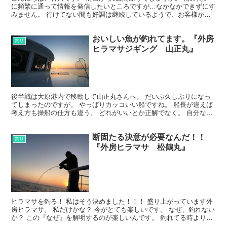
に頻繁に通って情報を発信したいところですが…なかなかできずにす
みません。 行けてない間も好調は継続しているようで、お客様から
の釣果情報が多数寄せられています。 しかも最大は30...
おいしい魚が釣れてます。『外房
釣り
ヒラマサジギング 山正丸』
後半戦は大原港内で移動して山正丸さんへ。 だいぶ久しぶりになっ
てしまったのですが。 やっぱりカッコいい船ですね。 船長が違えば
考え方も操船の仕方も違う。 どれがいいとか正解でなく。 自分なり
に理解しようと努力する事。 それも釣りの楽しみスタ...
断固たる決意が必要なんだ！！
釣り
『外房ヒラマサ 松鶴丸』
ヒラマサを釣る！ 私はそう決めました！！！ 盛り上がっています外
房ヒラマサ。 私だけかな？ 今がとても楽しいです。 なぜ、釣れない
か？ この『なぜ』を解明するのが楽しいんです。 釣れてる時より、
釣れてない時の方がなぜが多いから楽しいです。（...