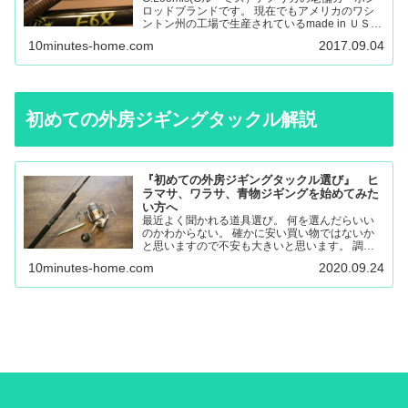
ロッドブランドです。 現在でもアメリカのワシ
ントン州の工場で生産されているmade in ＵＳＡ
のロッドになります。 フライロッド、バスロッ
10minutes-home.com
2017.09.04
ド、、サーモントラウト、パンフィッシュ、ウォ
ール…
初めての外房ジギングタックル解説
『初めての外房ジギングタックル選び』 ヒ
ラマサ、ワラサ、青物ジギングを始めてみた
い方へ
最近よく聞かれる道具選び。 何を選んだらいい
のかわからない。 確かに安い買い物ではないか
と思いますので不安も大きいと思います。 調べ
ても色々な意見があると思うので更に悩んでしま
10minutes-home.com
2020.09.24
ったり。 唯一の失敗しない道具選びは外房に通
いこんでいる人に聞く…