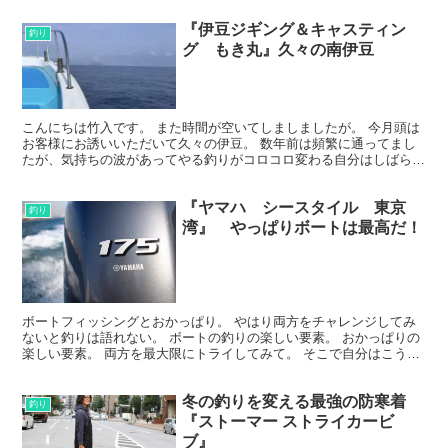
『伊豆ジギング＆キャスティン
釣り
グ もき丸』久々の南伊豆
こんにちは竹入です。 また時間が空いてしましましたが。 今月頭は
お客様にお誘いいただいて久々の伊豆。 数年前は頻繁に通ってまし
たが、気持ちの波があってやる釣りがコロコロ変わる自分はしばらく
行っておらず...。 今回はカンパチメインってことで...
『ヤマハ シースタイル 東京
釣り
湾』 やっぱりボートは最高だ！
ボートフィッシングとおかっぱり。 やはり両方をチャレンジしてみ
ないと釣りは語れない。 ボートの釣りの楽しい要素。 おかっぱりの
楽しい要素。 両方を最大限にトライしてみて。 そこで自分はこう思
う、こっちが好きがベストだと思う。 それがスマート...
冬の釣りを変える最強の防寒着
釣り
『ストーマー ストライカービ
ブ』