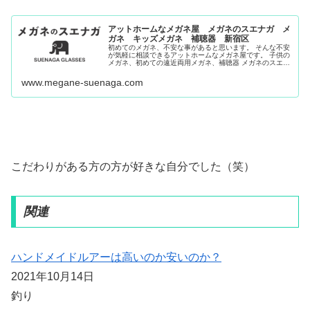
アットホームなメガネ屋 メガネのスエナガ メ
ガネ キッズメガネ 補聴器 新宿区
初めてのメガネ、不安な事があると思います。 そんな不安
が気軽に相談できるアットホームなメガネ屋です。 子供の
メガネ、初めての遠近両用メガネ、補聴器 メガネのスエナ
ガで気軽にご相談ください 【目白駅】から徒歩4分
www.megane-suenaga.com
こだわりがある方の方が好きな自分でした（笑）
関連
ハンドメイドルアーは高いのか安いのか？
2021年10月14日
釣り