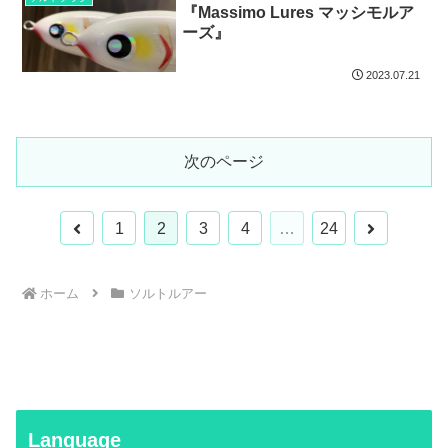
『Massimo Lures マッシモルア
ーズ』
2023.07.21
次のページ
前
次
1
2
3
4
…
24
へ
へ
ホーム
ソルトルアー
Language