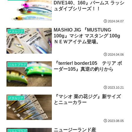
DIVE140、160』パームス ラッシ
ュダイブシリーズ！！
2024.04.07
MASHIO JIG 『MUSTUNG
メタルジグ
100g』マシオ マスタング 100g
ＮＥＷアイテム登場。
2024.04.06
『terrier! border105 テリア ボ
ソルトプラグ
ーダー105』真逆の釣りから
2023.10.21
『マシオ 菜の花ジグ』新サイズ
メタルジグ
とニューカラー
2023.08.05
ニュージーランド産
ソルトプラグ