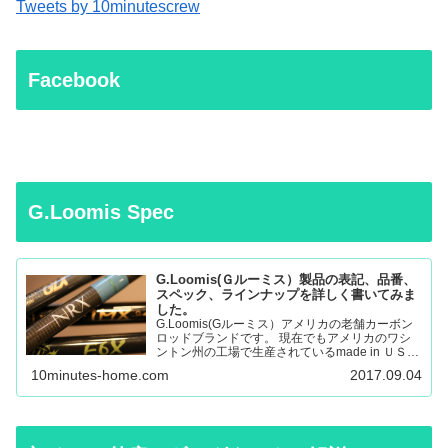
Tweets by 10minutescrew
Facebook
G.Loomis Spec
G.Loomis(Ｇルーミス）製品の表記、品番、
スペック、ラインナップを詳しく書いてみま
した。
G.Loomis(Gルーミス）アメリカの老舗カーボン
ロッドブランドです。 現在でもアメリカのワシ
ントン州の工場で生産されているmade in ＵＳＡ
のロッドになります。 フライロッド、バスロッ
10minutes-home.com
2017.09.04
ド、、サーモントラウト、パンフィッシュ、ウォ
ール…