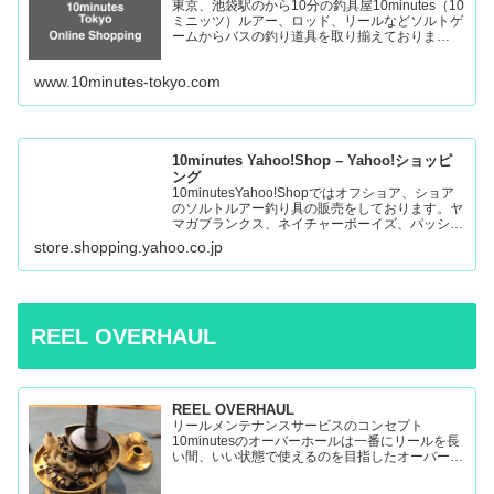
東京、池袋駅のから10分の釣具屋10minutes（10
ミニッツ）ルアー、ロッド、リールなどソルトゲ
ームからバスの釣り道具を取り揃えておりま
す。 Fishing Tackle Shop in Tokyo Ikebukuro
www.10minutes-tokyo.com
10minutes Yahoo!Shop – Yahoo!ショッピ
ング
10minutesYahoo!Shopではオフショア、ショア
のソルトルアー釣り具の販売をしております。ヤ
マガブランクス、ネイチャーボーイズ、パッショ
ンズ、マシオなど:10minutes Yahoo!Shop – 通販
store.shopping.yahoo.co.jp
– LINEアカウント…
REEL OVERHAUL
REEL OVERHAUL
リールメンテナンスサービスのコンセプト
10minutesのオーバーホールは一番にリールを長
い間、いい状態で使えるのを目指したオーバーホ
ールです。 多くのリールを見てきましたが、調
子の悪いリールの原因はケミカルの劣化によるパ