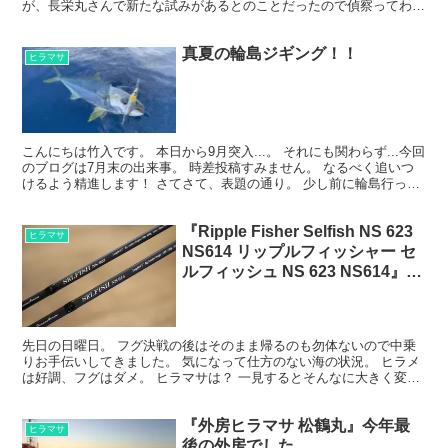
が、長栄丸さんで新たな試みがあるとのことだったので偵察ってわけ
です。 題して『夏の海を楽しむ 海釣り体験教室』 夏の間...
真夏の輪島ジギング！！
ヒラマサ
こんにちは竹入です。 本日から9月突入...。 それにも関わらず...今回
のブログは7月末の出来事。 時差投稿すみません。 なるべく追いつ
けるよう精進します！ さてさて、表題の通り。 少し前に輪島行って
きました！ 夏の輪島は初体験。 あんま...
『Ripple Fisher Selfish NS 623
ヒラマサ
NS614 リップルフィッシャー セ
ルフィッシュ NS 623 NS614』
新しいモデル使ってきました。
先日の日曜日。 フグ決戦の後はそのまま帰るのも勿体ないので中乗
りお手伝いしてきました。 気になって仕方のない海の状況。 ヒラメ
は好調、フグはダメ。 ヒラマサは？ 一見するとそんなに大きく変化
した感じのない状況。 ヒラマサが釣れそうな感じは引...
『外房ヒラマサ 松鶴丸』今年最
ヒラマサ
後の外房でした。