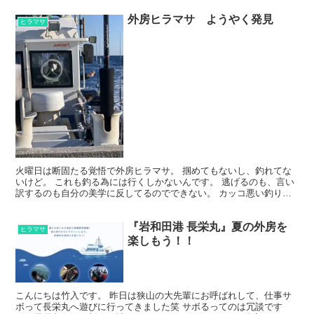
外房ヒラマサ ようやく発見
ヒラマサ
火曜日は断固たる覚悟で外房ヒラマサ。 掴めてもないし、釣れてな
いけど。 これも釣る為には行くしかないんです。 逃げるのも、言い
訳するのも自分の美学に反してるのでできない。 カッコ悪い釣り人
は嫌！ ただ。 掴めない。 全然理解できない。 引っ...
『岩和田港 長栄丸』夏の外房を
ヒラマサ
楽しもう！！
こんにちは竹入です。 昨日は狭山の大先輩にお呼ばれして、仕事サ
ボって長栄丸へ遊びに行ってきました笑 サボるってのは冗談です