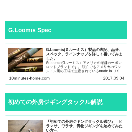
G.Loomis Spec
G.Loomis(Ｇルーミス）製品の表記、品番、
スペック、ラインナップを詳しく書いてみま
した。
G.Loomis(Gルーミス）アメリカの老舗カーボン
ロッドブランドです。 現在でもアメリカのワシ
ントン州の工場で生産されているmade in ＵＳＡ
のロッドになります。 フライロッド、バスロッ
10minutes-home.com
2017.09.04
ド、、サーモントラウト、パンフィッシュ、ウォ
ール…
初めての外房ジギングタックル解説
『初めての外房ジギングタックル選び』 ヒ
ラマサ、ワラサ、青物ジギングを始めてみた
い方へ