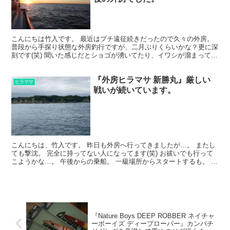
こんにちは竹入です。 最近はプチ遠征続きだったので久々の外房。
普段から手探り状態な外房釣行ですが、二月ぶりくらいかな？更に深
刻です(笑) 聞いた感じだとショゴが湧いてたり、イワシが溜まってた
り、ヒラマサは相変わらずなようですが。 まあ今年...
『外房ヒラマサ 新勝丸』厳しい
ヒラマサ
戦いが続いています。
こんにちは、竹入です。 昨日も外房へ行ってきましたが…。 またし
ても撃沈。 完全に持ってない人になってます(笑) お祓いでも行って
こようかな…。 午後からの乗船。 一級場所からスタートするも。 シ
ケの影響か水温がかなり下がったみたい。 案の...
『Nature Boys DEEP ROBBER ネイチャ
ーボーイズ ディープローバー』カンパチ